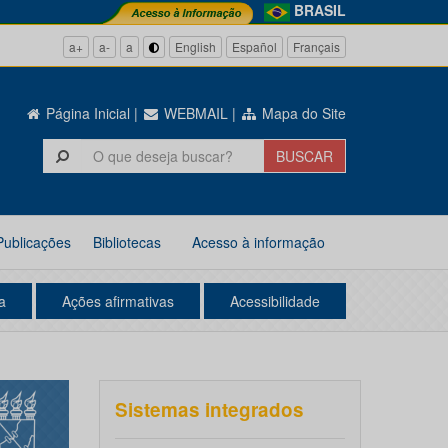
BRASIL
a+
a-
a
English
Español
Français
Página Inicial
|
WEBMAIL
|
Mapa do Site
Publicações
Bibliotecas
Acesso à informação
a
Ações afirmativas
Acessibilidade
Sistemas integrados