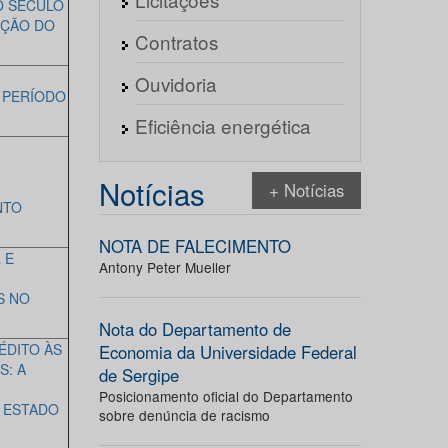
O SÉCULO
AÇÃO DO
Contratos
Ouvidoria
 PERÍODO
Eficiência energética
Notícias
+ Notícias
NTO
NOTA DE FALECIMENTO
 E
Antony Peter Mueller
S NO
Nota do Departamento de
ÉDITO ÀS
Economia da Universidade Federal
S: A
de Sergipe
Posicionamento oficial do Departamento
O ESTADO
sobre denúncia de racismo