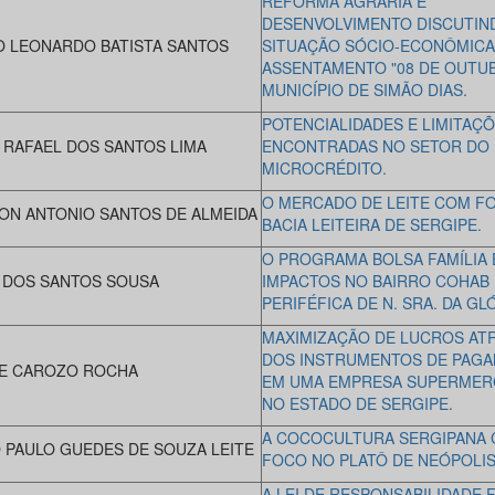
REFORMA AGRÁRIA E
DESENVOLVIMENTO DISCUTIN
 LEONARDO BATISTA SANTOS
SITUAÇÃO SÓCIO-ECONÔMICA
ASSENTAMENTO "08 DE OUTUB
MUNICÍPIO DE SIMÃO DIAS.
POTENCIALIDADES E LIMITAÇ
 RAFAEL DOS SANTOS LIMA
ENCONTRADAS NO SETOR DO
MICROCRÉDITO.
O MERCADO DE LEITE COM F
ON ANTONIO SANTOS DE ALMEIDA
BACIA LEITEIRA DE SERGIPE.
O PROGRAMA BOLSA FAMÍLIA 
 DOS SANTOS SOUSA
IMPACTOS NO BAIRRO COHAB 
PERIFÉFICA DE N. SRA. DA GLÓ
MAXIMIZAÇÃO DE LUCROS AT
DOS INSTRUMENTOS DE PAG
E CAROZO ROCHA
EM UMA EMPRESA SUPERMER
NO ESTADO DE SERGIPE.
A COCOCULTURA SERGIPANA
 PAULO GUEDES DE SOUZA LEITE
FOCO NO PLATÔ DE NEÓPOLIS
A LEI DE RESPONSABILIDADE F