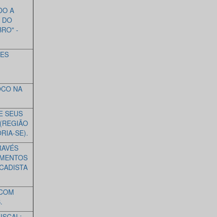
DO A
 DO
RO" -
ÕES
OCO NA
E SEUS
(REGIÃO
RIA-SE).
RAVÉS
AMENTOS
CADISTA
 COM
.
ISCAL: