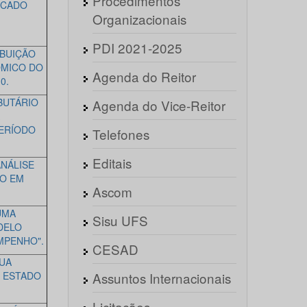
Procedimentos
RCADO
Organizacionais
PDI 2021-2025
BUIÇÃO
ÔMICO DO
Agenda do Reitor
0.
BUTÁRIO
Agenda do Vice-Reitor
PERÍODO
Telefones
Editais
NÁLISE
VO EM
Ascom
UMA
Sisu UFS
DELO
MPENHO".
CESAD
UA
 ESTADO
Assuntos Internacionais
Licitações