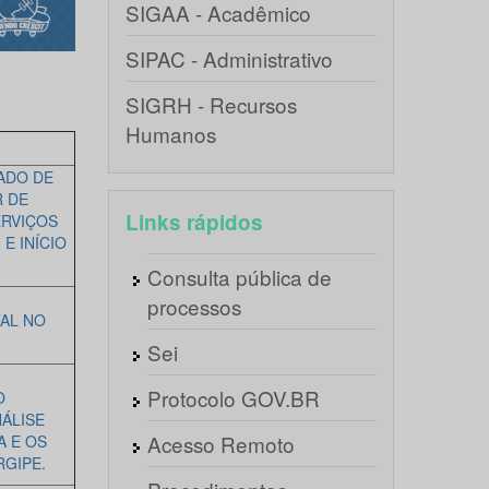
SIGAA - Acadêmico
SIPAC - Administrativo
SIGRH - Recursos
Humanos
ADO DE
 DE
Links rápidos
ERVIÇOS
E INÍCIO
Consulta pública de
processos
AL NO
Sei
Protocolo GOV.BR
O
ÁLISE
Acesso Remoto
A E OS
GIPE.