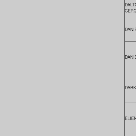
DALT
CERQ
DANI
DANI
DARK
ELIE