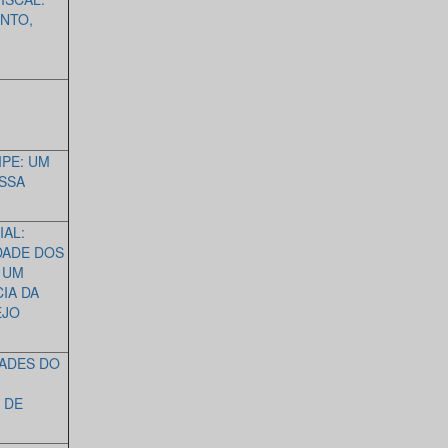
NTO,
IPE: UM
SSA
AL:
DADE DOS
 UM
IA DA
EJO
DADES DO
 DE