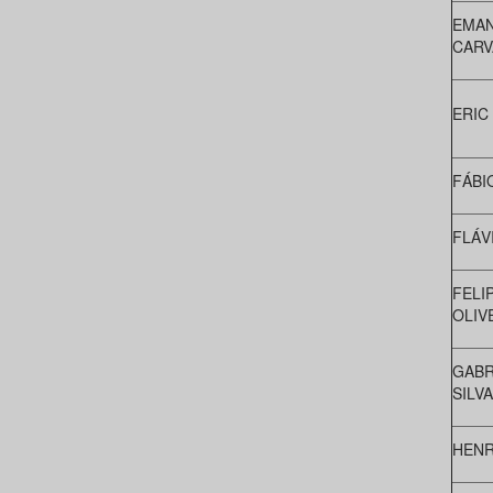
EMAN
CARV
ERIC
FÁBI
FLÁV
FELI
OLIV
GABR
SILV
HENR