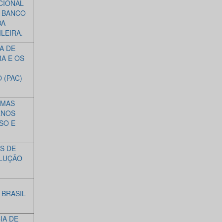
CIONAL
O BANCO
DA
LEIRA.
A DE
A E OS
 (PAC)
RMAS
RNOS
SO E
S DE
OLUÇÃO
 BRASIL
IA DE