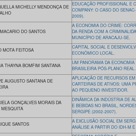
EDUCAÇÃO PROFISSIONAL E C
UELLA MICHELLY MENDONÇA DE
COMPANY: O CASO DO SENAC-S
ALHO
2009).
A ECONOMIA DO CRIME: COR
 MACARIO DO SANTOS
DA RENDA COM A CRIMINALID
MUNICÍPIO DE ARACAJU-SE.
CAPITAL SOCIAL E DESENVOL
O MOTA FEITOSA
ECONÔMICO LOCAL.
UM PANORAMA DA ECONOMIA
IA THAYNA BOMFIM SANTANA
BRASILEIRA PÓS-PLANO REAL.
APLICAÇÃO DE RECURSOS EM
PE AUGUSTO SANTANA DE
CARTEIRAS DE ATIVOS: UMA 
EIRA
AO PEQUENO INVESTIDOR.
DINÂMICA DA INDÚSTRIA DE A
IELA GONÇALVES MORAIS DA
E BEBIDAS NO BRASIL, NORDE
A MESQUITA
SERGIPE (2002-2007).
A EXCLUSÃO SOCIAL EM SERG
IQUE SANTOS
ANÁLISE A PARTIR DO IDH-M E 