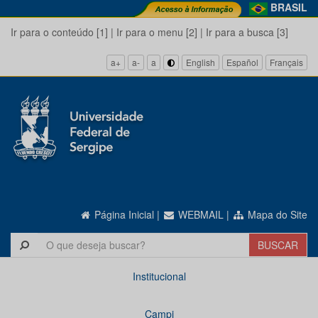
BRASIL
Ir para o conteúdo [1]
|
Ir para o menu [2]
|
Ir para a busca [3]
a+
a-
a
English
Español
Français
Página Inicial
|
WEBMAIL
|
Mapa do Site
Institucional
Campi