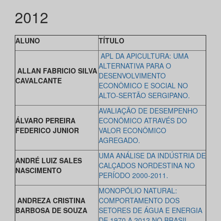
2012
ALUNO
TÍTULO
APL DA APICULTURA: UMA
ALTERNATIVA PARA O
ALLAN FABRICIO SILVA
DESENVOLVIMENTO
CAVALCANTE
ECONÔMICO E SOCIAL NO
ALTO-SERTÃO SERGIPANO.
AVALIAÇÃO DE DESEMPENHO
ÁLVARO PEREIRA
ECONÔMICO ATRAVÉS
DO
FEDERICO JUNIOR
VALOR ECONÔMICO
AGREGADO.
UMA ANÁLISE DA INDÚSTRIA DE
ANDRÉ LUIZ SALES
CALÇADOS NORDESTINA
NO
NASCIMENTO
PERÍODO 2000-2011.
MONOPÓLIO NATURAL:
ANDREZA CRISTINA
COMPORTAMENTO DOS
BARBOSA DE SOUZA
SETORES DE ÁGUA E ENERGIA
DE 1970 A 2012 NO BRASIL.