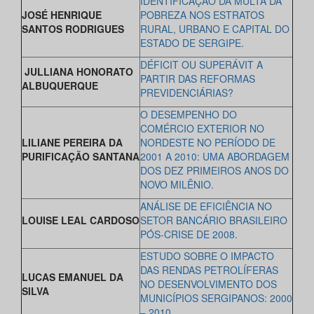
IDENTIFICAÇÃO DA MULTA DA
JOSÉ HENRIQUE
POBREZA NOS ESTRATOS
SANTOS RODRIGUES
RURAL,
URBANO E CAPITAL DO
ESTADO DE SERGIPE.
DÉFICIT OU SUPERÁVIT A
JULLIANA HONORATO
PARTIR DAS REFORMAS
ALBUQUERQUE
PREVIDENCIÁRIAS?
O DESEMPENHO DO
COMÉRCIO EXTERIOR NO
LILIANE PEREIRA DA
NORDESTE NO PERÍODO DE
PURIFICAÇÃO SANTANA
2001 A 2010: UMA ABORDAGEM
DOS DEZ PRIMEIROS ANOS DO
NOVO MILÊNIO.
ANÁLISE DE EFICIÊNCIA NO
LOUISE LEAL CARDOSO
SETOR BANCÁRIO BRASILEIRO
PÓS-CRISE DE 2008.
ESTUDO SOBRE O IMPACTO
DAS RENDAS PETROLÍFERAS
LUCAS EMANUEL DA
NO
DESENVOLVIMENTO DOS
SILVA
MUNICÍPIOS SERGIPANOS: 2000
– 2010.