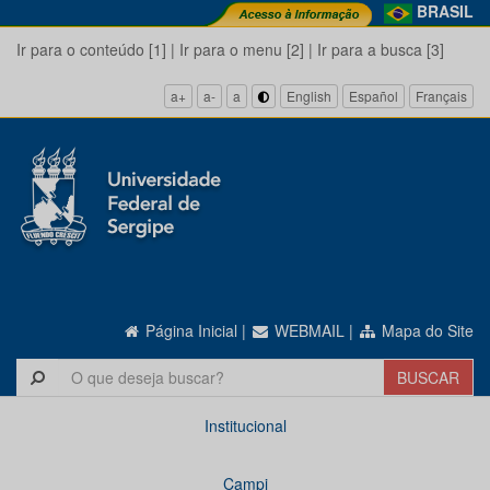
BRASIL
Ir para o conteúdo [1]
|
Ir para o menu [2]
|
Ir para a busca [3]
a+
a-
a
English
Español
Français
Página Inicial
|
WEBMAIL
|
Mapa do Site
Institucional
Campi