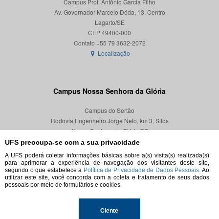
Campus Prof. Antônio Garcia Filho
Av. Governador Marcelo Déda, 13, Centro
Lagarto/SE
CEP 49400-000
Localização
Campus Nossa Senhora da Glória
Campus do Sertão
Rodovia Engenheiro Jorge Neto, km 3, Silos
Nossa Senhora da Glória/SE
CEP 49680-000
UFS preocupa-se com a sua privacidade
A UFS poderá coletar informações básicas sobre a(s) visita(s) realizada(s)
Localização
para aprimorar a experiência de navegação dos visitantes deste site,
segundo o que estabelece a
Política de Privacidade de Dados Pessoais.
Ao
utilizar este site, você concorda com a coleta e tratamento de seus dados
pessoais por meio de formulários e cookies.
© 2026. Todos os direitos reservados.
Ciente