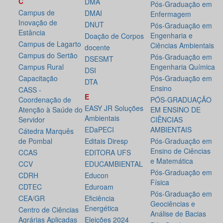
C
DMA
Pós-Graduação em
Campus de
DMAI
Enfermagem
Inovação de
DNUT
Pós-Graduação em
Estância
Engenharia e
Doação de Corpos
Campus de Lagarto
Ciências Ambientais
docente
Campus do Sertão
Pós-Graduação em
DSESMT
Campus Rural
Engenharia Química
DSI
Capacitação
Pós-Graduação em
DTA
Ensino
CASS -
E
Coordenação de
PÓS-GRADUAÇÃO
EASY JR Soluções
Atenção à Saúde do
EM ENSINO DE
Ambientais
Servidor
CIÊNCIAS
EDaPECI
AMBIENTAIS
Cátedra Marquês
de Pombal
Editais Diresp
Pós-Graduação em
Ensino de Ciências
CCAS
EDITORA UFS
e Matemática
CCV
EDUCAMBIENTAL
Pós-Graduação em
CDRH
Educon
Física
CDTEC
Eduroam
Pós-Graduação em
CEA/GR
Eficiência
Geociências e
Energética
Centro de Ciências
Análise de Bacias
Agrárias Aplicadas
Eleições 2024