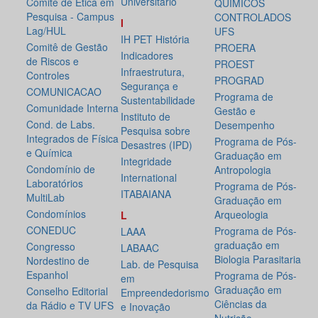
Universitário
Comitê de Ética em
QUÍMICOS
Pesquisa - Campus
CONTROLADOS
I
Lag/HUL
UFS
IH PET História
Comitê de Gestão
PROERA
Indicadores
de Riscos e
PROEST
Infraestrutura,
Controles
PROGRAD
Segurança e
COMUNICACAO
Programa de
Sustentabilidade
Comunidade Interna
Gestão e
Instituto de
Cond. de Labs.
Desempenho
Pesquisa sobre
Integrados de Física
Programa de Pós-
Desastres (IPD)
e Química
Graduação em
Integridade
Condomínio de
Antropologia
International
Laboratórios
Programa de Pós-
ITABAIANA
MultiLab
Graduação em
Condomínios
Arqueologia
L
CONEDUC
Programa de Pós-
LAAA
graduação em
Congresso
LABAAC
Biologia Parasitaria
Nordestino de
Lab. de Pesquisa
Espanhol
Programa de Pós-
em
Graduação em
Conselho Editorial
Empreendedorismo
Ciências da
da Rádio e TV UFS
e Inovação