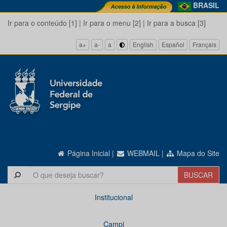
BRASIL
Ir para o conteúdo [1]
|
Ir para o menu [2]
|
Ir para a busca [3]
a+
a-
a
English
Español
Français
Página Inicial
|
WEBMAIL
|
Mapa do Site
Institucional
Campi