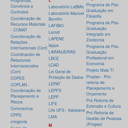
L
Programas,
Programa de Pós-
Convênios e
Laboratório LaBMic
Graduação em
Contratos
Laboratório Manoel
Filosofia
Coordenação de
Bomfim
Programa de Pós-
Recursos Materiais
LAFIBiO
Graduação
- COMAT
Lamid
Integrado em
Coordenação de
LAPENE
Zootecnia
Relações
lappa
Programa de Pós-
Internacionais (Cori)
LARANJEIRAS
Graduação
Coordinación de
Profissional em
LBCE
Relaciones
Economia
LCAD
Internacionales
Projeto Mais TI
(Cori)
Lei Geral de
Proplan - Pró-
Proteção de Dados
COPES
reitoria de
LEPAT
COPLAN -
Planejamento e
Coordenação de
LEPFS
Orçamento
Planejamento e
LEPP
Pró-Reitoria de
Riscos
LIFE
Extensão e Cultura
Coronavírus
Life UFS - Itabaiana
Pró-Reitoria de
CPPD
LMA
Gestão de Pessoas
criogenia
(Progep)
M