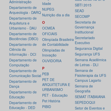
Administração
Idade
SBTI 2015
Departamento de
NUPEG
SEAD
Arqueologia - DARQ
Nutrição dia a dia
SECOMP
Departamento de
Secretaria de
O
Arquitetura e
Governança
Urbanismo - DAU
OCMEA
Institucional
Departamento de
OFICIAIS
Secretariado
Biociências (DBCI)
Olimpíada Brasileira
Executivo
Departamento de
de Contabilidade
Seguranca Digital
Ciência da
Olimpíadas de
Segurança UFS
Informação - DCI
Inovação
Semana Acadêmica
Departamento de
OUVIDORIA
de Letras - DLI
Computação
P
Semana de
Departamento de
PEB
Fisioterapia da UFS
Comunicação Social
PET DE
Campus Lagarto
Departamento de
ARQUITETURA E
Semana de
Dança
URBANISMO
Geografia
Departamento de
PET - Educação
SEMAT ITABAIANA
Educação
Pet História
SEPEDOQUI
Departamento de
PIBID
Educação - DED
Setor de Eventos e