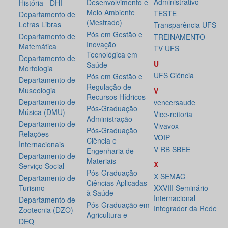
Administrativo
Desenvolvimento e
História - DHI
Meio Ambiente
TESTE
Departamento de
(Mestrado)
Letras Libras
Transparência UFS
Pós em Gestão e
Departamento de
TREINAMENTO
Inovação
Matemática
TV UFS
Tecnológica em
Departamento de
U
Saúde
Morfologia
UFS Ciência
Pós em Gestão e
Departamento de
Regulação de
Museologia
V
Recursos Hídricos
Departamento de
vencersaude
Pós-Graduação
Música (DMU)
Vice-reitoria
Administração
Departamento de
Vivavox
Pós-Graduação
Relações
VOIP
Ciência e
Internacionais
V RB SBEE
Engenharia de
Departamento de
Materiais
X
Serviço Social
Pós-Graduação
X SEMAC
Departamento de
Ciências Aplicadas
Turismo
XXVIII Seminário
à Saúde
Internacional
Departamento de
Pós-Graduação em
Integrador da Rede
Zootecnia (DZO)
Agricultura e
DEQ