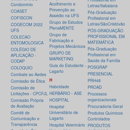
Acolhimento e
Condominio
Letras/Itabaiana
Prevenção ao
COASET
Pós-Graduação
Assédio na UFS
COFISCON
Profissional em
Grupo de Estudos
Letras/SãoCristóvão
COGECOM 2022
PlenaMENTE
UFS
PÓS-GRADUAÇÃO
Grupo de
PROFISSIONAL EM
COLECAO
Fabricação e
MATEMÁTICA
ENTOMOLOGICA
Projetos Mecânicos
Pós-Graduação
COLÉGIO DE
GRUPO DE
Profissional em
APLICAÇÃO -
MARKETING
Saúde da Família
CODAP
Guia do Estudante -
POSGRAP
COLOQUIO
Lagarto
PRESENCIAL
Combate ao Aedes
H
PRH48
Comissão de Ética
Habcidade
PROAD
Comissão de
HERBÁRIO - ASE
Licitações - CPCFJL
Processos
organizacionais
HOSPITAL
Comissão Própria
de Avaliação
Procuradoria Geral
Hospital
Universitário de
Comitê de
Produtos Químicos
Lagarto
Comunicação e
Controlados
Transparência
Hospital Veterinário
PRODUTOS