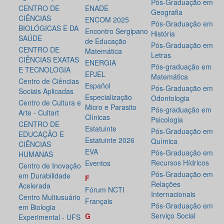
Pós-Graduação em
CENTRO DE
ENADE
Geografia
CIÊNCIAS
ENCOM 2025
Pós-Graduação em
BIOLÓGICAS E DA
Encontro Sergipano
História
SAÚDE
de Educação
Pós-Graduação em
CENTRO DE
Matemática
Letras
CIÊNCIAS EXATAS
ENERGIA
Pós-graduação em
E TECNOLOGIA
EPJEL
Matemática
Centro de Ciências
Español
Pós-Graduação em
Sociais Aplicadas
Especialização
Odontologia
Centro de Cultura e
Micro e Parasito
Pós-graduação em
Arte - Cultart
Clínicas
Psicologia
CENTRO DE
Estatuinte
Pós-Graduação em
EDUCAÇÃO E
Estatuinte 2026
Química
CIÊNCIAS
EVA
Pós-Graduação em
HUMANAS
Recursos Hídricos
Eventos
Centro de Inovação
Pós-Graduação em
em Durabilidade
F
Relações
Acelerada
Fórum NCTI
Internacionais
Centro Multiusuário
Français
Pós-Graduação em
em Biologia
Serviço Social
G
Experimental - UFS