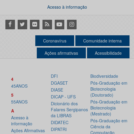
Acesso à informação
Facebook
Twitter
Flickr
RSS
Youtube
Instagram
Coronavírus
Comunidade interna
Ações afirmativas
Acessibilidade
DFI
Biodiversidade
4
DGASET
Pós-Graduação em
45ANOS
Biotecnologia
DIASE
5
(Doutorado)
DICAP - UFS
55ANOS
Pós-Graduação em
Dicionário dos
Biotecnologia
Falares Sergipanos
A
(Mestrado)
da LIBRAS
Acesso à
Pós-Graduação em
DIDATEC
informação
Ciência da
DIPATRI
Ações Afirmativas
Computação