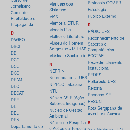
Curso de
Protocolo GOV.BR
Manuais dos
Jornalismo
Psicologia
Sistemas
Curso de
Público Externo
MAX
Publicidade e
Memorial DTUR
Propaganda
R
Moodle Life
RÁDIO UFS
D
Mulher e Literatura
Reconhecimento de
DAGEO
Museu do Homem
Saberes e
DBCI
Sergipano - MUHSE
Competências
DBI
Música e Sociedade
PCCTAE
DCC
Recredenciamento
N
DCCI
Institucional
NEPRIN
DCS
REDES
Neuroanatomia UFS
DEAM
Refloresta UFS
NIPPEC Itabaiana
DEC
Reitoria
NTU
DECAT
Renaesp-SE
Núcleo ASIE (Ação
DEE
RESUN
Saberes Indígenas)
DEF
Rota Sergipana de
Núcleo de Gestão
DEL
Avicultura Caipira
Ambiental
DEN
Núcleo de Pesquisa
S
Departamento de
e Ações da Terceira
Sala Verde na UFS