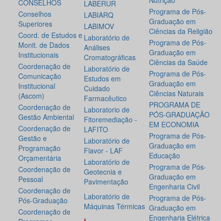
Nutrição
CONSELHOS
LABERUR
Programa de Pós-
Conselhos
LABIARQ
Graduação em
Superiores
LABIMOV
Ciências da Religião
Coord. de Estudos e
Laboratório de
Programa de Pós-
Monit. de Dados
Análises
Graduação em
Institucionais
Cromatográficas
Ciências da Saúde
Coordenação de
Laboratório de
Programa de Pós-
Comunicação
Estudos em
Graduação em
Institucional
Cuidado
Ciências Naturais
(Ascom)
Farmacêutico
PROGRAMA DE
Coordenação de
Laboratorio de
PÓS-GRADUAÇÃO
Gestão Ambiental
Fitoremediação -
EM ECONOMIA
Coordenação de
LAFITO
Programa de Pós-
Gestão e
Laboratório de
Graduação em
Programação
Flavor - LAF
Educação
Orçamentária
Laboratório de
Programa de Pós-
Coordenação de
Geotecnia e
Graduação em
Pessoal
Pavimentação
Engenharia Civil
Coordenação de
Laboratório de
Programa de Pós-
Pós-Graduação
Máquinas Térmicas
Graduação em
Coordenação de
Engenharia Elétrica