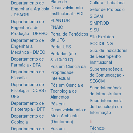
Plano de
Cultura - Itabaiana
Departamento de
Desenvolvimento
Engenharia Agrícola
Setor de Protocolo
Institucional - PDI
- DEAGRI
SIGAM
PLANTUR
Departamento de
SIMPROD
PNAIC
Engenharia de
SISU
Produção - DEPRO
Portal de Periódicos
Site Excluído
da UFS
Departamento de
SOCIOLING
Engenharia
Portal UFS
Sup. de Indicadores
Mecânica - DMEC
Portarias (até
de Desempenho
Departamento de
31/10/2017)
Institucional
Farmácia - DFA
Pós em Ciência da
Superintendência
Departamento de
Propriedade
de Comunicação -
Filosofia
Intelectual
SECOM
Departamento de
Pós em Ciência e
Superintendência
Fisiologia - CCBS /
Tecnologia de
de Infraestrutura
UFS
Alimentos
Superintendência
Departamento de
Pós em
de Tecnologia da
Fisioterapia - DFT
Desenvolvimento e
Informação
Meio Ambiente
Departamento de
T
(Doutorado)
Geologia
Técnico-
Pós em
Departamento de