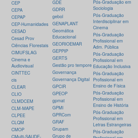
Pós-Graduação em
GDE
CEP
Sociologia
GDRR
CEPA
Pós-Graduação
gebol
CEPAP
Interdisciplinar em
GENAPLANT
CEP-Humanidades
Cinema
Geomática
CESAD
Pós-Graduação
Educacional
Cesad Prov
Profissional em
GEORIOEMAR
Ciências Florestais
Adm. Pública
GEPPIP
CIMUFSLAG
Pós-Graduação
GERTS
Cinema e
Profissional em
Gestão pro tempore
Audiovisual
Educação Inclusiva
Governança
CINTTEC
Pós-Graduação
Governança Digital
Profissional em
cis
Ensino de Física
GPCIR
CLEAR
Pós-Graduação
GPEOP
CLIO
Profissional em
gpmat
CLMDCEM
Ensino de História
GPMI
CLM-MAPE
Pós-Graduação
GPRCom
CLPEE
Profissional em
GRAF
CLQM
Letras Estrangeiras
Grupam
CMOP
Pós-Graduação
Grupo de
CMulti-SAUDE-
Profissional em