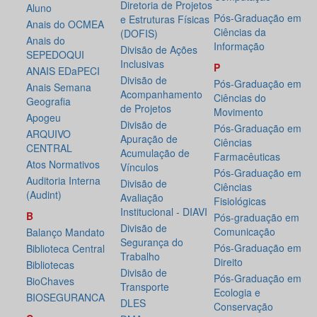
Diretoria de Projetos
Aluno
Pós-Graduação em
e Estruturas Físicas
Anais do OCMEA
Ciências da
(DOFIS)
Anais do
Informação
Divisão de Ações
SEPEDOQUI
Inclusivas
P
ANAIS EDaPECI
Divisão de
Pós-Graduação em
Anais Semana
Acompanhamento
Ciências do
Geografia
de Projetos
Movimento
Apogeu
Divisão de
Pós-Graduação em
ARQUIVO
Apuração de
Ciências
CENTRAL
Acumulação de
Farmacêuticas
Atos Normativos
Vínculos
Pós-Graduação em
Auditoria Interna
Divisão de
Ciências
(Audint)
Avaliação
Fisiológicas
Institucional - DIAVI
B
Pós-graduação em
Divisão de
Comunicação
Balanço Mandato
Segurança do
Pós-Graduação em
Biblioteca Central
Trabalho
Direito
Bibliotecas
Divisão de
Pós-Graduação em
BioChaves
Transporte
Ecologia e
BIOSEGURANCA
DLES
Conservação