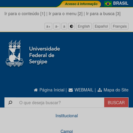
BRASIL
Ir para o conteúdo [1]
|
Ir para o menu [2]
|
Ir para a busca [3]
a+
a-
a
English
Español
Français
Página Inicial
|
WEBMAIL
|
Mapa do Site
Institucional
Campi