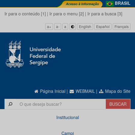
BRASIL
Ir para o conteúdo [1]
|
Ir para o menu [2]
|
Ir para a busca [3]
a+
a-
a
English
Español
Français
Página Inicial
|
WEBMAIL
|
Mapa do Site
Institucional
Campi