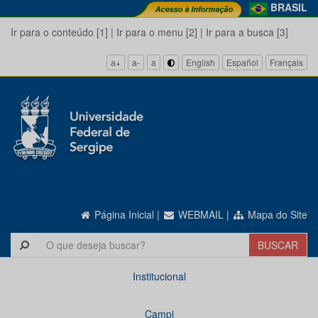
BRASIL
Ir para o conteúdo [1]
|
Ir para o menu [2]
|
Ir para a busca [3]
a+
a-
a
English
Español
Français
Página Inicial
|
WEBMAIL
|
Mapa do Site
Institucional
Campi