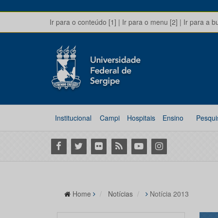
Ir para o conteúdo [1]
|
Ir para o menu [2]
|
Ir para a b
Institucional
Campi
Hospitais
Ensino
Pesqui
Facebook
Twitter
Flickr
RSS
Youtube
Instagram
Home
Notícias
Notícia 2013