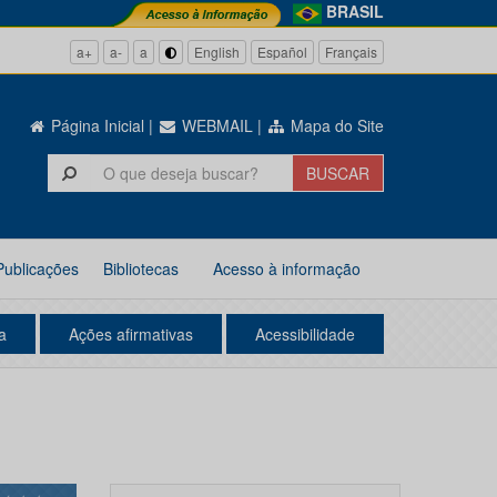
BRASIL
a+
a-
a
English
Español
Français
Página Inicial
|
WEBMAIL
|
Mapa do Site
Publicações
Bibliotecas
Acesso à informação
a
Ações afirmativas
Acessibilidade