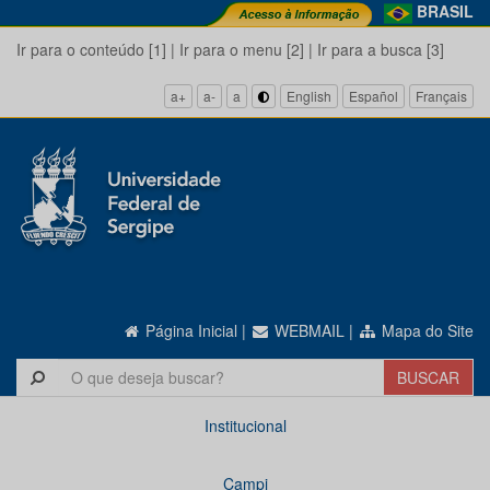
BRASIL
Ir para o conteúdo [1]
|
Ir para o menu [2]
|
Ir para a busca [3]
a+
a-
a
English
Español
Français
Página Inicial
|
WEBMAIL
|
Mapa do Site
Institucional
Campi