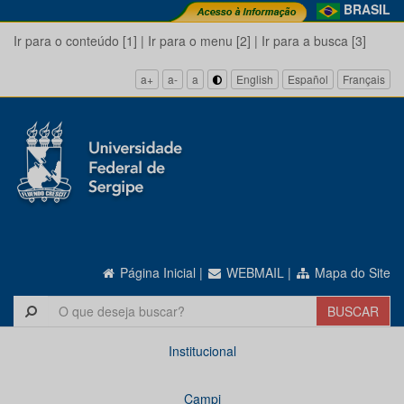
BRASIL
Ir para o conteúdo [1]
|
Ir para o menu [2]
|
Ir para a busca [3]
a+
a-
a
English
Español
Français
Página Inicial
|
WEBMAIL
|
Mapa do Site
Institucional
Campi