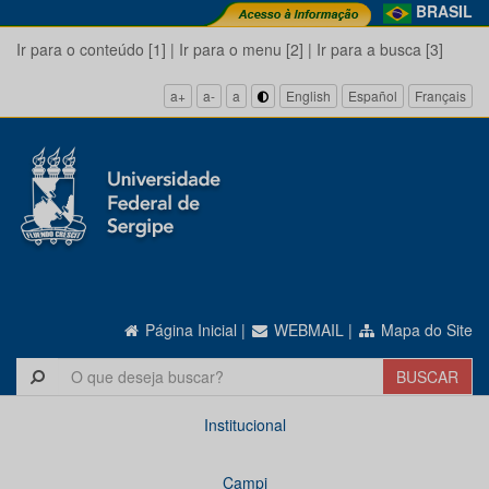
BRASIL
Ir para o conteúdo [1]
|
Ir para o menu [2]
|
Ir para a busca [3]
a+
a-
a
English
Español
Français
Página Inicial
|
WEBMAIL
|
Mapa do Site
Institucional
Campi