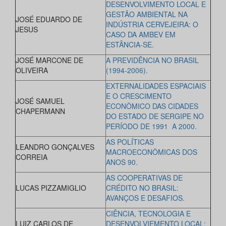
DESENVOLVIMENTO LOCAL E
GESTÃO AMBIENTAL NA
JOSÉ EDUARDO DE
INDÚSTRIA CERVEJEIRA: O
JESUS
CASO DA AMBEV EM
ESTÂNCIA-SE.
JOSÉ MARCONE DE
A PREVIDÊNCIA NO BRASIL
OLIVEIRA
(1994-2006).
EXTERNALIDADES ESPACIAIS
E O CRESCIMENTO
JOSÉ SAMUEL
ECONÔMICO DAS CIDADES
CHAPERMANN
DO ESTADO DE SERGIPE NO
PERÍODO DE 1991 A 2000.
AS POLÍTICAS
LEANDRO GONÇALVES
MACROECONÔMICAS DOS
CORREIA
ANOS 90.
AS COOPERATIVAS DE
LUCAS PIZZAMIGLIO
CRÉDITO NO BRASIL:
AVANÇOS E DESAFIOS.
CIÊNCIA, TECNOLOGIA E
LUIZ CARLOS DE
DESENVOLVIEMENTO LOCAL: