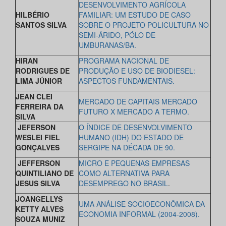
DESENVOLVIMENTO AGRÍCOLA
HILBÉRIO
FAMILIAR: UM ESTUDO DE CASO
SANTOS SILVA
SOBRE O PROJETO POLICULTURA NO
SEMI-ÁRIDO, PÓLO DE
UMBURANAS/BA.
HIRAN
PROGRAMA NACIONAL DE
RODRIGUES DE
PRODUÇÃO E USO DE BIODIESEL:
LIMA JÚNIOR
ASPECTOS FUNDAMENTAIS.
JEAN CLEI
MERCADO DE CAPITAIS MERCADO
FERREIRA DA
FUTURO X MERCADO A TERMO.
SILVA
JEFERSON
O ÍNDICE DE DESENVOLVIMENTO
WESLEI FIEL
HUMANO (IDH) DO ESTADO DE
GONÇALVES
SERGIPE NA DÉCADA DE 90.
JEFFERSON
MICRO E PEQUENAS EMPRESAS
QUINTILIANO DE
COMO ALTERNATIVA PARA
JESUS SILVA
DESEMPREGO NO BRASIL
.
JOANGELLYS
UMA ANÁLISE SOCIOECONÔMICA DA
KETTY ALVES
ECONOMIA INFORMAL (2004-2008).
SOUZA MUNIZ