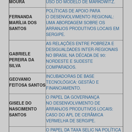
MOURA
USO DO MODELO DE MARKOWITZ.
POLÍTICAS DE APOIO PARA
FERNANDA
O DESENVOLVIMENTO REGIONAL:
MARÍLIA DOS
UMA ABORDAGEM SOBRE OS
SANTOS
ARRANJOS PRODUTIVOS LOCAIS EM
SERGIPE.
AS RELAÇÕES ENTRE POBREZA E
DESIGUALDADES INTER-REGIONAIS
GABRIELE
NO BRASIL NA DÉCADA DE 90:
PEREIRA DA
NORDESTE E SUDESTE
SILVA
COMPARADOS.
INCUBADORAS DE BASE
GEOVANIO
TECNOLÓGICA: GESTÃO E
FEITOSA SANTOS
FINANCIAMENTO.
O PAPEL DA GOVERNANÇA
GISELE DO
NO DESENVOLVIMENTO DE
NASCIMENTO
ARRANJOS PRODUTIVOS LOCAIS:
SANTOS
CASO DO APL DE CERÂMICA
VERMELHA DE SERGIPE.
O PAPEL DA TAXA SELIC NA POLÍTICA