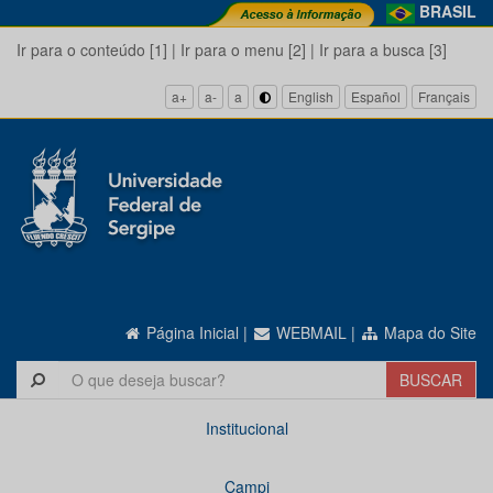
BRASIL
Ir para o conteúdo [1]
|
Ir para o menu [2]
|
Ir para a busca [3]
a+
a-
a
English
Español
Français
Página Inicial
|
WEBMAIL
|
Mapa do Site
Institucional
Campi