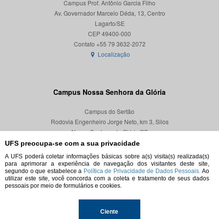
Campus Prof. Antônio Garcia Filho
Av. Governador Marcelo Déda, 13, Centro
Lagarto/SE
CEP 49400-000
Localização
Campus Nossa Senhora da Glória
Campus do Sertão
Rodovia Engenheiro Jorge Neto, km 3, Silos
Nossa Senhora da Glória/SE
CEP 49680-000
UFS preocupa-se com a sua privacidade
A UFS poderá coletar informações básicas sobre a(s) visita(s) realizada(s)
Localização
para aprimorar a experiência de navegação dos visitantes deste site,
segundo o que estabelece a
Política de Privacidade de Dados Pessoais.
Ao
utilizar este site, você concorda com a coleta e tratamento de seus dados
pessoais por meio de formulários e cookies.
© 2026. Todos os direitos reservados.
Ciente