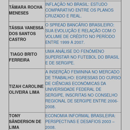
INFLAÇÃO NO BRASIL: ESTUDO
TÂMARA ROCHA
COMPARATIVO ENTRE OS PLANOS
MENESES
CRUZADO E REAL.
O SPREAD BANCÁRIO BRASILEIRO:
TÁSSIA VANESSA
SUA EVOLUÇÃO E RELAÇÃO COM O
DOS SANTOS
VOLUME DE CRÉDITO NO PERÍODO
CASTRO
ENTRE 1999 A 2007.
UMA ANÁLISE DO FENÔMENO
TIAGO BRITO
SUPERSTAR NO FUTEBOL DO BRASIL
FERREIRA
E DE SERGIPE.
A INSERÇÃO FEMININA NO MERCADO
DE TRABALHO:
EGRESSAS DO CURSO
DE CIÊNCIAS ECONÔMICAS DA
TIZAH CAROLINE
UNIVERSIDADE FEDERAL DE
OLIVEIRA LIMA
SERGIPE, INSCRITAS NO CONSELHO
REGIONAL DE SERGIPE ENTRE 2006-
2008.
TONY
ECONOMIA INFORMAL BRASILEIRA:
SÂNDERSON DE
PERSPECTIVAS E DESAFIOS 2003 –
LIMA
2008.