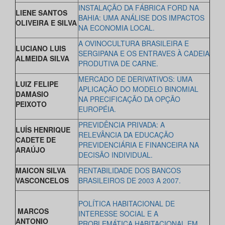
INSTALAÇÃO DA FÁBRICA FORD NA
LIENE SANTOS
BAHIA: UMA ANÁLISE DOS IMPACTOS
OLIVEIRA E SILVA
NA ECONOMIA LOCAL.
A OVINOCULTURA BRASILEIRA E
LUCIANO LUIS
SERGIPANA E OS ENTRAVES À CADEIA
ALMEIDA SILVA
PRODUTIVA DE CARNE.
MERCADO DE DERIVATIVOS: UMA
LUIZ FELIPE
APLICAÇÃO DO MODELO BINOMIAL
DAMASIO
NA PRECIFICAÇÃO DA OPÇÃO
PEIXOTO
EUROPÉIA.
PREVIDÊNCIA PRIVADA: A
LUÍS HENRIQUE
RELEVÂNCIA DA EDUCAÇÃO
CADETE DE
PREVIDENCIÁRIA E FINANCEIRA NA
ARAÚJO
DECISÃO INDIVIDUAL.
MAICON SILVA
RENTABILIDADE DOS BANCOS
VASCONCELOS
BRASILEIROS DE 2003 A 2007.
POLÍTICA HABITACIONAL DE
MARCOS
INTERESSE SOCIAL E A
ANTONIO
PROBLEMÁTICA HABITACIONAL EM