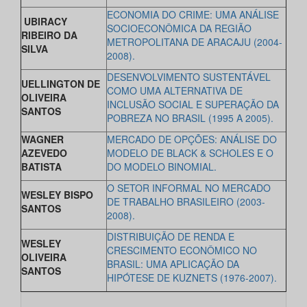
ECONOMIA DO CRIME: UMA ANÁLISE
UBIRACY
SOCIOECONÔMICA DA REGIÃO
RIBEIRO DA
METROPOLITANA DE ARACAJU (2004-
SILVA
2008).
DESENVOLVIMENTO SUSTENTÁVEL
UELLINGTON DE
COMO UMA
ALTERNATIVA DE
OLIVEIRA
INCLUSÃO SOCIAL E SUPERAÇÃO DA
SANTOS
POBREZA NO BRASIL (1995 A 2005).
WAGNER
MERCADO DE OPÇÕES: ANÁLISE DO
AZEVEDO
MODELO DE BLACK & SCHOLES E O
BATISTA
DO MODELO BINOMIAL.
O SETOR INFORMAL NO MERCADO
WESLEY BISPO
DE TRABALHO BRASILEIRO (2003-
SANTOS
2008).
DISTRIBUIÇÃO DE RENDA E
WESLEY
CRESCIMENTO ECONÔMICO NO
OLIVEIRA
BRASIL: UMA APLICAÇÃO DA
SANTOS
HIPÓTESE DE KUZNETS (1976-2007).