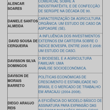
COMERCIAL SOBRE A
ALENCAR
INDÚSTRIATÊXTIL E DE CONFECÇÃO
SOARES
DE SERGIPE NA DÉCADA DE 90.
CARACTERIZAÇÃO DA AGRICULTURA
DANIELE SANTOS
ORGÂNICA: UM ESTUDO DE CASO DA
ALMEIDA
ASPOAGRE (SE).
A INFLUÊNCIA DOS INVESTIMENTOS
DAVID SOUSA DE
EXTERNOS EM CARTEIRA SOBRE O
CERQUEIRA
ÍNDICE BOVESPA, ENTRE 2005 E 2008:
UM ESTUDO DE CASO.
O BIODIESEL E A AGRICULTURA
DAVISSON SILVA
FAMILIAR: UMA
DOMINGOS
ANÁLISE SOCIOECONÔMICA.
DAVISON DE
POLÍTICAS ECONÔMICAS DE
MORAIS
CRESCIMENTO E ESTABILIDADE NO
BARRETO
BRASIL E O MERCADO DE TRABALHO
EM ARACAJU (2004-2008).
A EFICIÊNCIA DO MODELO BÁSICO DE
DIEGO ARAUJO
ASSINATURA PARA EXPANSÃO DAS
REIS