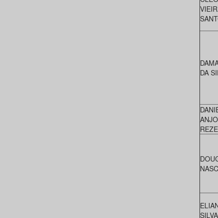
VIEI
SANT
DAMA
DA SI
DANI
ANJO
REZ
DOUG
NASC
ELIA
SILVA