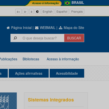
BRASIL
a+
a-
a
English
Español
Français
Página Inicial
|
WEBMAIL
|
Mapa do Site
Publicações
Bibliotecas
Acesso à informação
a
Ações afirmativas
Acessibilidade
Sistemas integrados