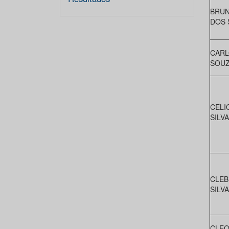
BRUN
DOS 
CARL
SOUZ
CELI
SILVA
CLEB
SILVA
CLEO