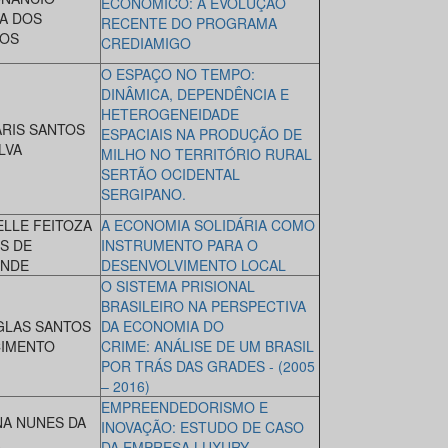
ECONÔMICO: A EVOLUÇÃO
RA DOS
RECENTE DO PROGRAMA
OS
CREDIAMIGO
O ESPAÇO NO TEMPO:
DINÂMICA, DEPENDÊNCIA E
HETEROGENEIDADE
RIS SANTOS
ESPACIAIS NA PRODUÇÃO DE
LVA
MILHO NO TERRITÓRIO RURAL
SERTÃO OCIDENTAL
SERGIPANO.
ELLE FEITOZA
A ECONOMIA SOLIDÁRIA COMO
S DE
INSTRUMENTO PARA O
ENDE
DESENVOLVIMENTO LOCAL
O SISTEMA PRISIONAL
BRASILEIRO NA PERSPECTIVA
LAS SANTOS
DA ECONOMIA DO
IMENTO
CRIME: ANÁLISE DE UM BRASIL
POR TRÁS DAS GRADES - (2005
– 2016)
EMPREENDEDORISMO E
NA NUNES DA
INOVAÇÃO: ESTUDO DE CASO
DA EMPRESA LUXURY