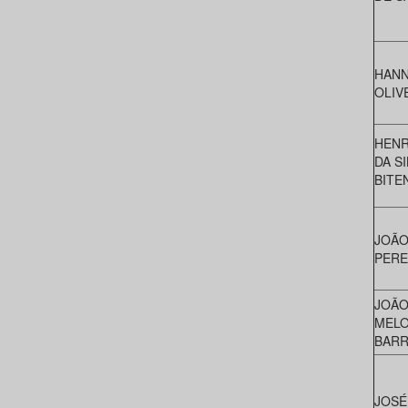
HANN
OLIV
HENR
DA SI
BITE
JOÃO
PERE
JOÃO
MELO
BAR
JOSÉ