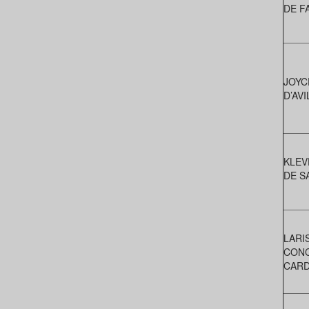
DE F
JOYC
D’AV
KLEV
DE S
LARI
CONC
CARD