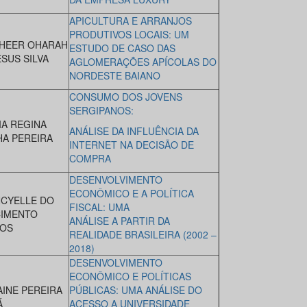
APICULTURA E ARRANJOS
PRODUTIVOS LOCAIS: UM
HEER OHARAH
ESTUDO DE CASO DAS
ESUS SILVA
AGLOMERAÇÕES APÍCOLAS DO
NORDESTE BAIANO
CONSUMO DOS JOVENS
SERGIPANOS:
IA REGINA
ANÁLISE DA INFLUÊNCIA DA
A PEREIRA
INTERNET NA DECISÃO DE
COMPRA
DESENVOLVIMENTO
ECONÔMICO E A POLÍTICA
CYELLE DO
FISCAL: UMA
IMENTO
ANÁLISE A PARTIR DA
OS
REALIDADE BRASILEIRA (2002 –
2018)
DESENVOLVIMENTO
ECONÔMICO E POLÍTICAS
AINE PEREIRA
PÚBLICAS: UMA ANÁLISE DO
Á
ACESSO A UNIVERSIDADE