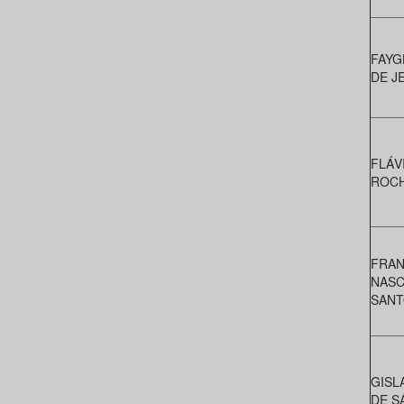
FAYG
DE J
FLÁV
ROCH
FRAN
NASC
SANT
GISL
DE S