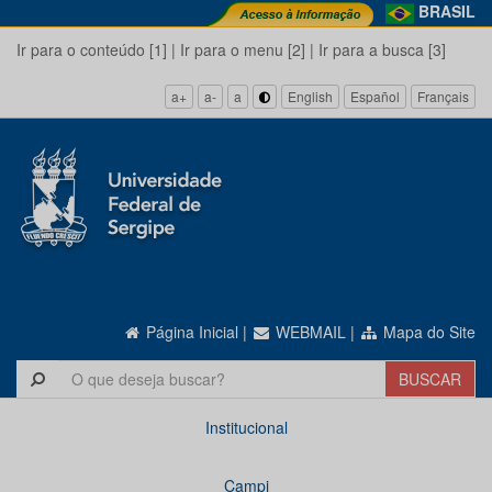
BRASIL
Ir para o conteúdo [1]
|
Ir para o menu [2]
|
Ir para a busca [3]
a+
a-
a
English
Español
Français
Página Inicial
|
WEBMAIL
|
Mapa do Site
Institucional
Campi