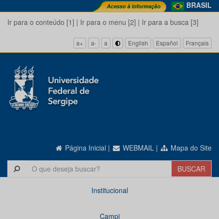
BRASIL
Ir para o conteúdo [1]
|
Ir para o menu [2]
|
Ir para a busca [3]
a+
a-
a
English
Español
Français
Página Inicial
|
WEBMAIL
|
Mapa do Site
Institucional
Campi