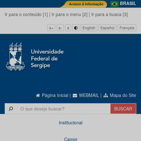
BRASIL
Ir para o conteúdo [1]
|
Ir para o menu [2]
|
Ir para a busca [3]
a+
a-
a
English
Español
Français
Página Inicial
|
WEBMAIL
|
Mapa do Site
Institucional
Campi