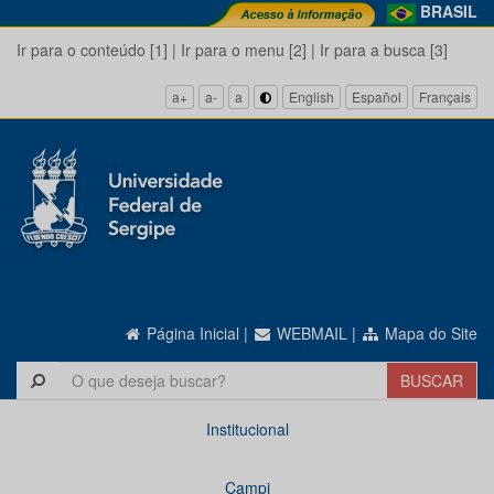
BRASIL
Ir para o conteúdo [1]
|
Ir para o menu [2]
|
Ir para a busca [3]
a+
a-
a
English
Español
Français
Página Inicial
|
WEBMAIL
|
Mapa do Site
Institucional
Campi