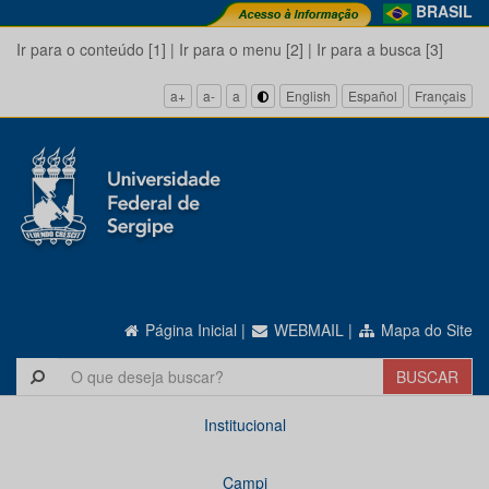
BRASIL
Ir para o conteúdo [1]
|
Ir para o menu [2]
|
Ir para a busca [3]
a+
a-
a
English
Español
Français
Página Inicial
|
WEBMAIL
|
Mapa do Site
Institucional
Campi