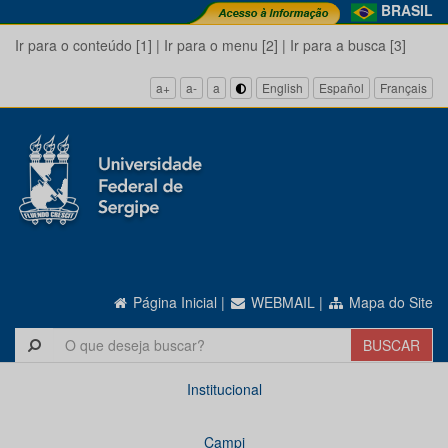
BRASIL
Ir para o conteúdo [1]
|
Ir para o menu [2]
|
Ir para a busca [3]
a+
a-
a
English
Español
Français
Página Inicial
|
WEBMAIL
|
Mapa do Site
Institucional
Campi