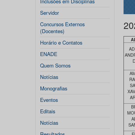
Inclusões em Disciplinas
Servidor
20
Concursos Externos
(Docentes)
A
Horário e Contatos
AD
ENADE
AND
Quem Somos
A
Notícias
RA
S
Monografias
XAV
A
Eventos
B
Editais
MO
A
Notícias
SA
Resultados
E