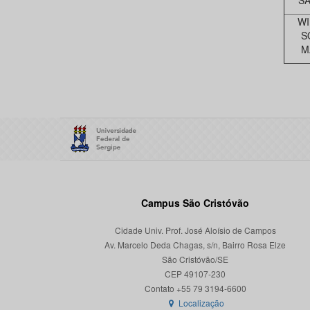
S
WI
S
M
Campus São Cristóvão
Cidade Univ. Prof. José Aloísio de Campos
Av. Marcelo Deda Chagas, s/n, Bairro Rosa Elze
São Cristóvão/SE
CEP 49107-230
Localização