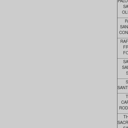
PALO
S
OL
P
SAN
CON
RAF
F
F
S
SA
S
S
SANT
T
CA
ROD
T
SAC