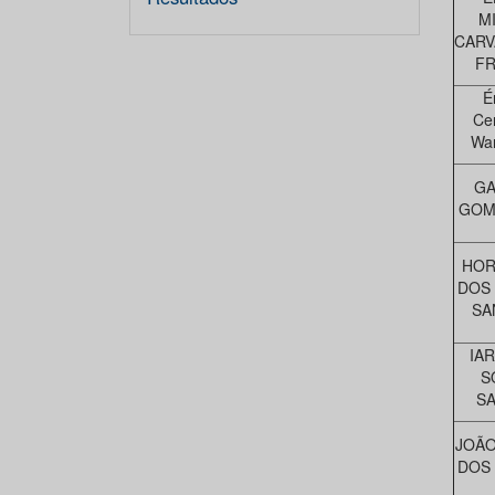
M
CARV
FR
É
Ce
Wan
GA
GOME
HOR
DOS
SA
IA
S
S
JOÃO
DOS