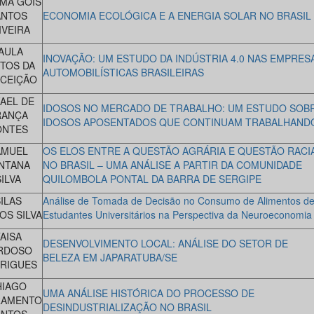
MA GOIS
ANTOS
ECONOMIA ECOLÓGICA E A ENERGIA SOLAR NO BRASIL
IVEIRA
AULA
INOVAÇÃO: UM ESTUDO DA INDÚSTRIA 4.0 NAS EMPRES
TOS DA
AUTOMOBILÍSTICAS BRASILEIRAS
CEIÇÃO
AEL DE
IDOSOS NO MERCADO DE TRABALHO: UM ESTUDO SOB
RANÇA
IDOSOS APOSENTADOS QUE CONTINUAM TRABALHAND
ONTES
AMUEL
OS ELOS ENTRE A QUESTÃO AGRÁRIA E QUESTÃO RACI
NTANA
NO BRASIL – UMA ANÁLISE A PARTIR DA COMUNIDADE
ILVA
QUILOMBOLA PONTAL DA BARRA DE SERGIPE
ILAS
Análise de Tomada de Decisão no Consumo de Alimentos d
OS SILVA
Estudantes Universitários na Perspectiva da Neuroeconomia
AISA
DESENVOLVIMENTO LOCAL: ANÁLISE DO SETOR DE
RDOSO
BELEZA EM JAPARATUBA/SE
RIGUES
HIAGO
UMA ANÁLISE HISTÓRICA DO PROCESSO DE
RAMENTO
DESINDUSTRIALIZAÇÃO NO BRASIL