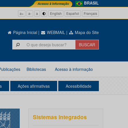
BRASIL
a+
a-
a
English
Español
Français
Página Inicial
|
WEBMAIL
|
Mapa do Site
Publicações
Bibliotecas
Acesso à informação
a
Ações afirmativas
Acessibilidade
Sistemas integrados