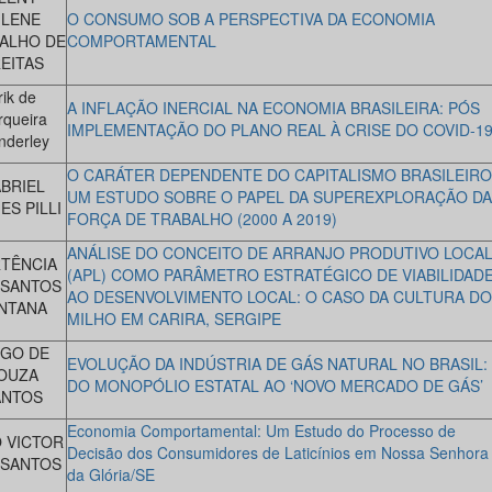
ILENE
O CONSUMO SOB A PERSPECTIVA DA ECONOMIA
ALHO DE
COMPORTAMENTAL
EITAS
rik de
A INFLAÇÃO INERCIAL NA ECONOMIA BRASILEIRA: PÓS
rqueira
IMPLEMENTAÇÃO DO PLANO REAL À CRISE DO COVID-1
derley
O CARÁTER DEPENDENTE DO CAPITALISMO BRASILEIRO
BRIEL
UM ESTUDO SOBRE O PAPEL DA SUPEREXPLORAÇÃO DA
S PILLI
FORÇA DE TRABALHO (2000 A 2019)
ANÁLISE DO CONCEITO DE ARRANJO PRODUTIVO LOCA
TÊNCIA
(APL) COMO PARÂMETRO ESTRATÉGICO DE VIABILIDAD
 SANTOS
AO DESENVOLVIMENTO LOCAL: O CASO DA CULTURA DO
NTANA
MILHO EM CARIRA, SERGIPE
RGO DE
EVOLUÇÃO DA INDÚSTRIA DE GÁS NATURAL NO BRASIL:
OUZA
DO MONOPÓLIO ESTATAL AO ‘NOVO MERCADO DE GÁS’
ANTOS
Economia Comportamental: Um Estudo do Processo de
 VICTOR
Decisão dos Consumidores de Laticínios em Nossa Senhora
 SANTOS
da Glória/SE