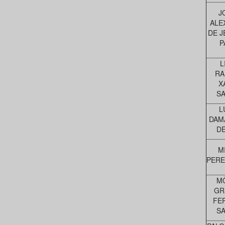
J
ALE
DE J
P
L
RA
X
S
L
DAM
DE
M
PERE
M
GR
FE
S