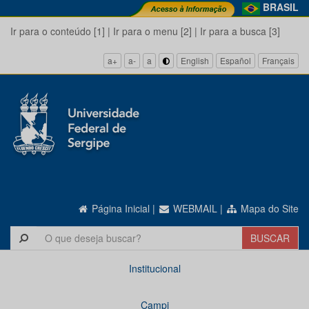
BRASIL
Ir para o conteúdo [1]
|
Ir para o menu [2]
|
Ir para a busca [3]
a+
a-
a
English
Español
Français
Página Inicial
|
WEBMAIL
|
Mapa do Site
Institucional
Campi