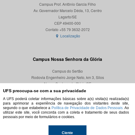
Campus Prof. Antônio Garcia Filho
Av. Governador Marcelo Déda, 13, Centro
Lagarto/SE
CEP 49400-000
Localização
Campus Nossa Senhora da Glória
Campus do Sertão
Rodovia Engenheiro Jorge Neto, km 3, Silos
Nossa Senhora da Glória/SE
CEP 49680-000
UFS preocupa-se com a sua privacidade
A UFS poderá coletar informações básicas sobre a(s) visita(s) realizada(s)
Localização
para aprimorar a experiência de navegação dos visitantes deste site,
segundo o que estabelece a
Política de Privacidade de Dados Pessoais.
Ao
utilizar este site, você concorda com a coleta e tratamento de seus dados
pessoais por meio de formulários e cookies.
© 2026. Todos os direitos reservados.
Ciente