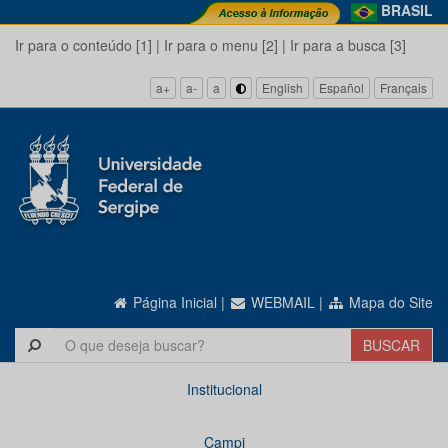
BRASIL
Ir para o conteúdo [1]
|
Ir para o menu [2]
|
Ir para a busca [3]
a+
a-
a
English
Español
Français
Página Inicial
|
WEBMAIL
|
Mapa do Site
Institucional
Campi