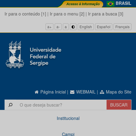
BRASIL
Ir para o conteúdo [1]
|
Ir para o menu [2]
|
Ir para a busca [3]
a+
a-
a
English
Español
Français
Página Inicial
|
WEBMAIL
|
Mapa do Site
Institucional
Campi