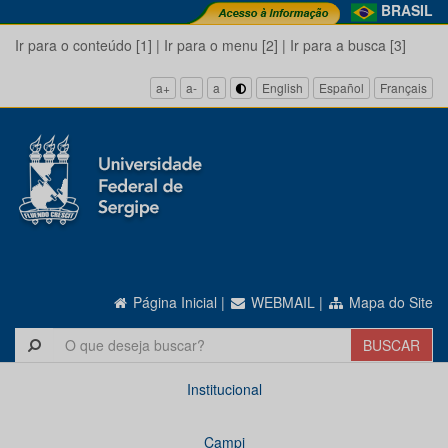
BRASIL
Ir para o conteúdo [1]
|
Ir para o menu [2]
|
Ir para a busca [3]
a+
a-
a
English
Español
Français
Página Inicial
|
WEBMAIL
|
Mapa do Site
Institucional
Campi