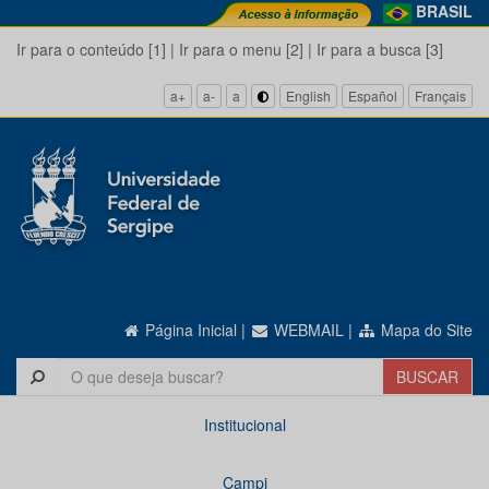
BRASIL
Ir para o conteúdo [1]
|
Ir para o menu [2]
|
Ir para a busca [3]
a+
a-
a
English
Español
Français
Página Inicial
|
WEBMAIL
|
Mapa do Site
Institucional
Campi