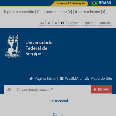
BRASIL
Ir para o conteúdo [1]
|
Ir para o menu [2]
|
Ir para a busca [3]
a+
a-
a
English
Español
Français
Página Inicial
|
WEBMAIL
|
Mapa do Site
Institucional
Campi