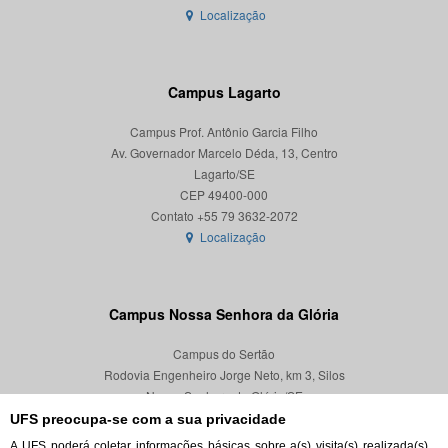
Localização
Campus Lagarto
Campus Prof. Antônio Garcia Filho
Av. Governador Marcelo Déda, 13, Centro
Lagarto/SE
CEP 49400-000
Localização
Campus Nossa Senhora da Glória
Campus do Sertão
Rodovia Engenheiro Jorge Neto, km 3, Silos
Nossa Senhora da Glória/SE
CEP 49680-000
UFS preocupa-se com a sua privacidade
A UFS poderá coletar informações básicas sobre a(s) visita(s) realizada(s)