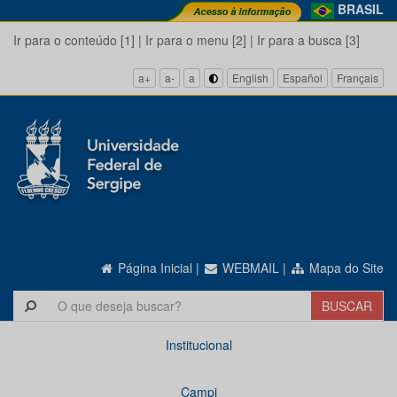
BRASIL
Ir para o conteúdo [1]
|
Ir para o menu [2]
|
Ir para a busca [3]
a+
a-
a
English
Español
Français
Página Inicial
|
WEBMAIL
|
Mapa do Site
Institucional
Campi