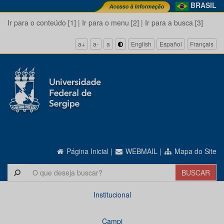
BRASIL
Ir para o conteúdo [1]
|
Ir para o menu [2]
|
Ir para a busca [3]
a+
a-
a
English
Español
Français
Página Inicial
|
WEBMAIL
|
Mapa do Site
Institucional
Campi