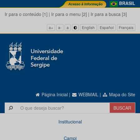
BRASIL
Ir para o conteúdo [1]
|
Ir para o menu [2]
|
Ir para a busca [3]
a+
a-
a
English
Español
Français
Página Inicial
|
WEBMAIL
|
Mapa do Site
Institucional
Campi