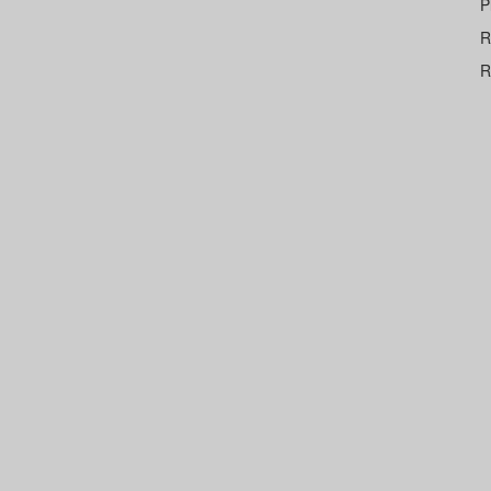


