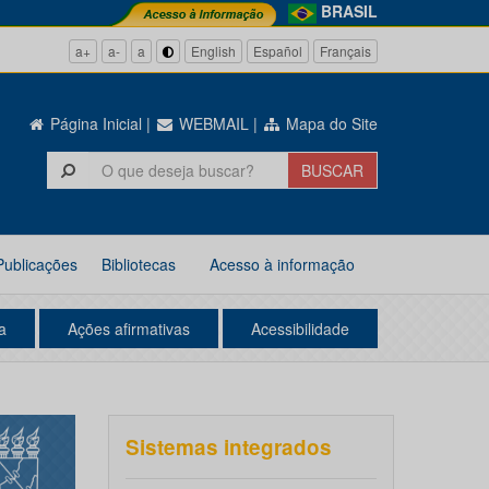
BRASIL
a+
a-
a
English
Español
Français
Página Inicial
|
WEBMAIL
|
Mapa do Site
Publicações
Bibliotecas
Acesso à informação
a
Ações afirmativas
Acessibilidade
Sistemas integrados