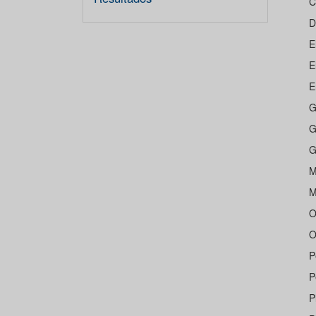




E









