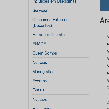
Inclusões em Disciplinas
Servidor
Ár
Concursos Externos
(Docentes)
Horário e Contatos
A
ENADE


Quem Somos

Notícias

Monografias

Eventos


Editais

Notícias

Resultados