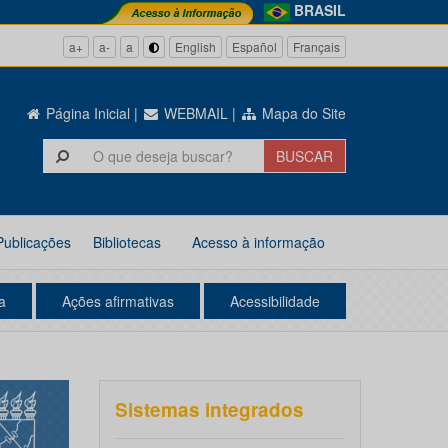
BRASIL
a+
a-
a
English
Español
Français
Página Inicial
|
WEBMAIL
|
Mapa do Site
Publicações
Bibliotecas
Acesso à informação
a
Ações afirmativas
Acessibilidade
Sistemas integrados